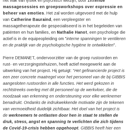
het vlak van fysiek en psychisch welzijn, door
zittende
massagesessies en groepsworkshops over expressie en
beheer van emoties
. Het zal worden uitgevoerd met de hulp
van
Catherine Bauraind
, een verpleegster en
massagetherapeute die gespecialiseerd is in het begeleiden van
patiënten en hun families, en
Nathalie Hanot
, een psychologe die
actief is in de equipeopleiding om "
interne spanningen te ventileren
en de praktijk van de psychologische hygiëne te ontwikkelen
".
Pierre DEMANET, ondervoorzitter van de groep rustoorden en
rust- en verzorgingstehuizen, heeft actief meegewerkt aan de
uitwerking van het project. Hij getuigt: “
Het gefinancierde project is
een zeer concrete maatregel voor het personeel van de bij GIBBIS
aangesloten rustoorden in alle functies. Het werd gekozen in
rechtstreeks overleg met dit personeel op de werkvloer, die de
noodzaak van erkenning en ondersteuning voor elke werknemer
benadrukt. Ondanks de indrukwekkende motivatie zijn de tekenen
van vermoeidheid duidelijk zichtbaar. Het doel van het project is
de
werknemers
te ontlasten door hen in staat te stellen de
druk, stress, angst en spanning te verlichten die zich tijdens
de Covid-19-crisis hebben opgehoopt
. GIBBIS heeft hier een