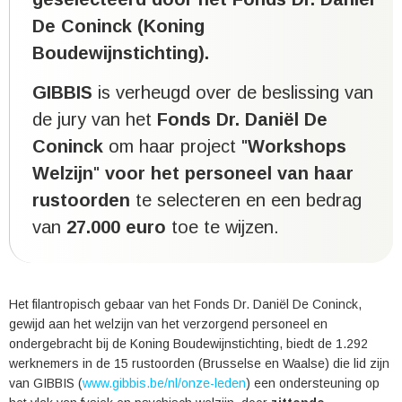
D
e
C
oninck (
K
oning
B
oudewijnstichting).
GIBBIS
is verheugd over de beslissing van
de jury van het
Fonds Dr. Daniël De
Coninck
om haar project "
Workshops
Welzijn
"
voor het personeel van haar
rustoorden
te selecteren en een bedrag
van
27.000 euro
toe te wijzen.
Het filantropisch gebaar van het Fonds Dr. Daniël De Coninck,
gewijd aan het welzijn van het verzorgend personeel en
ondergebracht bij de Koning Boudewijnstichting, biedt de 1.292
werknemers in de 15 rustoorden (Brusselse en Waalse) die lid zijn
van GIBBIS (
www.gibbis.be/nl/onze-leden
) een ondersteuning op