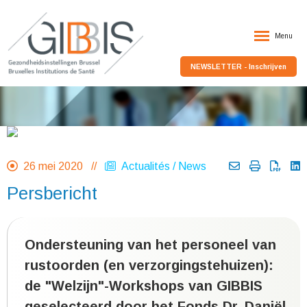
Menu
NEWSLETTER - Inschrijven
26 mei 2020 //
Actualités / News
Persbericht
Ondersteuning van het personeel van
rustoorden (en verzorgingstehuizen):
de "
W
elzijn"-
W
orkshops van
GIBBIS
geselecteerd door het
F
onds
D
r. Daniël