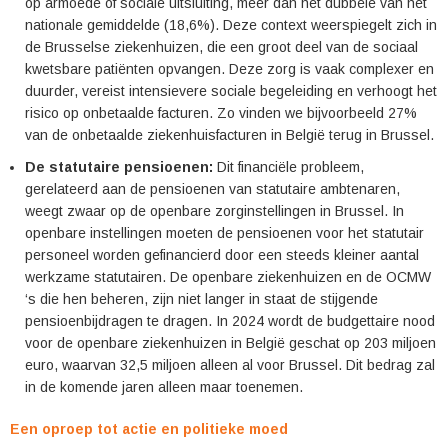
op armoede of sociale uitsluiting, meer dan het dubbele van het
nationale gemiddelde (18,6%). Deze context weerspiegelt zich in
de Brusselse ziekenhuizen, die een groot deel van de sociaal
kwetsbare patiënten opvangen. Deze zorg is vaak complexer en
duurder, vereist intensievere sociale begeleiding en verhoogt het
risico op onbetaalde facturen. Zo vinden we bijvoorbeeld 27%
van de onbetaalde ziekenhuisfacturen in België terug in Brussel.
De statutaire pensioenen:
Dit financiële probleem,
gerelateerd aan de pensioenen van statutaire ambtenaren,
weegt zwaar op de openbare zorginstellingen in Brussel. In
openbare instellingen moeten de pensioenen voor het statutair
personeel worden gefinancierd door een steeds kleiner aantal
werkzame statutairen. De openbare ziekenhuizen en de OCMW
‘s die hen beheren, zijn niet langer in staat de stijgende
pensioenbijdragen te dragen. In 2024 wordt de budgettaire nood
voor de openbare ziekenhuizen in België geschat op 203 miljoen
euro, waarvan 32,5 miljoen alleen al voor Brussel. Dit bedrag zal
in de komende jaren alleen maar toenemen.
Een oproep tot actie en politieke moed