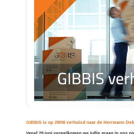
GIBBIS is op 29/06 verhuisd naar de Herrmann-Deb
Vanaf 29 juni verwelkomen we jullie graag in ons 