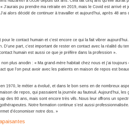
oins Nazareth à Uccle depuis dix ans. Cela fait cinq ans qu’elle aurait 
: « J’aurais pu prendre ma retraite en 2019, mais le Covid est arrivé et 
’ai alors décidé de continuer à travailler et aujourd’hui, après 48 ans 
t pour le contact humain et c’est encore ce qui la fait vibrer aujourd’hui
n. D’une part, c’est important de rester en contact avec la réalité du te
contact humain est aussi ce que je préfère dans la profession ».
 non plus anodin : « Ma grand-mère habitait chez nous et j’ai toujours
ct que l’on peut avoir avec les patients en maison de repos est beau
r en 1970, le métier a évolué, et dans le bon sens en de nombreux aspe
aison de repos, qui passaient la journée au fauteuil. Aujourd’hui, les 
ap des 80 ans, mais sont encore très vifs. Nous leur offrons un spect
gothérapeutes. Notre formation continue s’est aussi professionnalisée
ermet d’économiser notre dos. »
 apaisantes