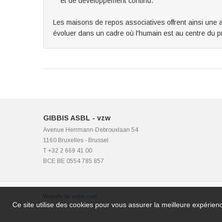
et de développement continu.
Les maisons de repos associatives offrent ainsi une al
évoluer dans un cadre où l'humain est au centre du pr
GIBBIS ASBL - vzw
Avenue Herrmann-Debrouxlaan 54
1160 Bruxelles - Brussel
T +32 2 669 41 00
BCE BE 0554 785 857
Website by
mijim.com
Ce site utilise des cookies pour vous assurer la meilleure expérienc