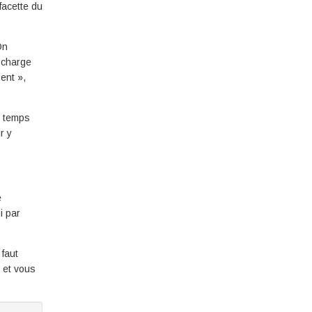
facette du
On
n charge
ent »,
e temps
r y
e
i par
 faut
r et vous