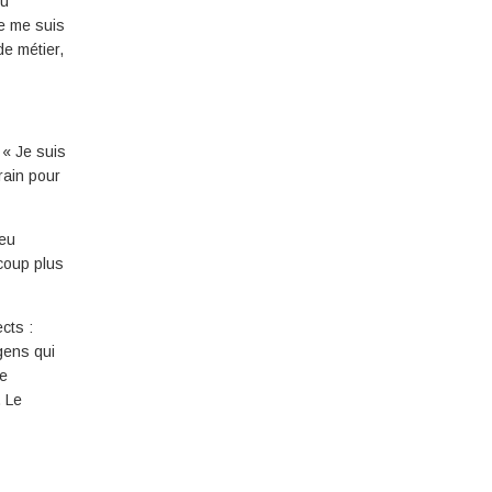
pu
je me suis
de métier,
. « Je suis
rrain pour
 eu
coup plus
cts :
gens qui
re
. Le