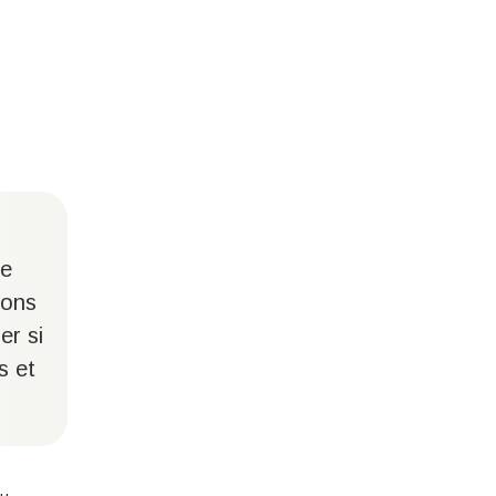
de
sons
er si
s et