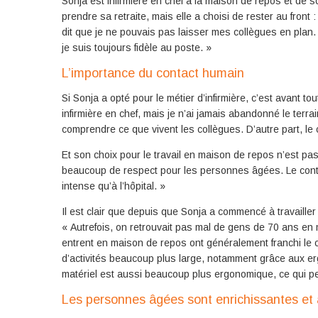
Sonja est infirmière en chef à la maison de repos et de s
prendre sa retraite, mais elle a choisi de rester au front 
dit que je ne pouvais pas laisser mes collègues en plan. J
je suis toujours fidèle au poste. »
L’importance du contact humain
Si Sonja a opté pour le métier d’infirmière, c’est avant tou
infirmière en chef, mais je n’ai jamais abandonné le terrai
comprendre ce que vivent les collègues. D’autre part, le 
Et son choix pour le travail en maison de repos n’est pas
beaucoup de respect pour les personnes âgées. Le conta
intense qu’à l’hôpital. »
Il est clair que depuis que Sonja a commencé à travaille
« Autrefois, on retrouvait pas mal de gens de 70 ans en m
entrent en maison de repos ont généralement franchi le c
d’activités beaucoup plus large, notamment grâce aux er
matériel est aussi beaucoup plus ergonomique, ce qui p
Les personnes âgées sont enrichissantes et