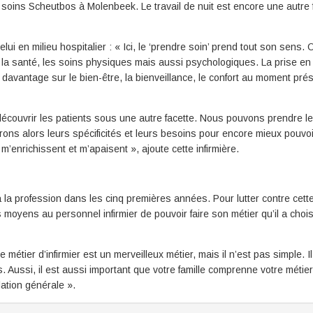
e soins Scheutbos à Molenbeek. Le travail de nuit est encore une autre 
elui en milieu hospitalier : « Ici, le ‘prendre soin’ prend tout son sens. 
n à la santé, les soins physiques mais aussi psychologiques. La prise e
davantage sur le bien-être, la bienveillance, le confort au moment prés
 découvrir les patients sous une autre facette. Nous pouvons prendre l
ons alors leurs spécificités et leurs besoins pour encore mieux pouvoi
m’enrichissent et m’apaisent », ajoute cette infirmière.
jà la profession dans les cinq premières années. Pour lutter contre cett
 moyens au personnel infirmier de pouvoir faire son métier qu’il a chois
e métier d’infirmier est un merveilleux métier, mais il n’est pas simple. Il
 Aussi, il est aussi important que votre famille comprenne votre métie
ation générale ».